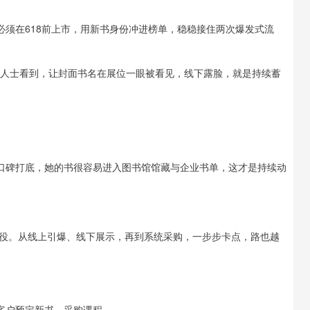
必须在618前上市，用新书身份冲进榜单，稳稳接住两次爆发式流
业人士看到，让封面书名在展位一眼被看见，线下露脸，就是持续蓄
和口碑打底，她的书很容易进入图书馆馆藏与企业书单，这才是持续动
役。从线上引爆、线下展示，再到系统采购，一步步卡点，路也越
客户预定新书，采购课程。