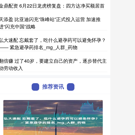
金鼎配资 6月22日龙虎榜复盘：四方达净买额居首
天添盈 比亚迪闪充“珠峰站”正式投入运营 加速推
进“闪充中国”战略
弘大速配 忘戴套了，吃什么避孕药可以避免怀孕？
—— 紧急避孕药排名_mg_人群_药物
翻倍赚 过了40岁，要建立自己的资产，逐步替代主
动劳动收入
推荐资讯