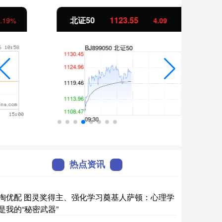
北证50
1123.55
创业
4.09
0.36%
热点资讯
淘优配 图灵奖得主、强化学习奠基人萨顿：心理学
是我的“秘密武器”