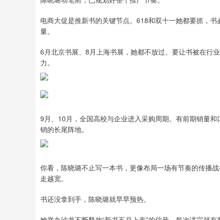
电商大促是推新书的关键节点。618和双十一她都要抓，书
量。
6月北京书展、8月上海书展，她都不放过。要让书被在行
力。
9月、10月，全国高校与企业进入采购周期。有前期销量
销的长尾阵地。
你看，陈晓璐不止写一本书，更像布局一场有节奏的传播战
走越宽。
书还没拿到手，陈晓璐就早早预热。
她举办沙龙不断释放“新书五月上市”的信号，每次讲完就有