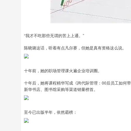
深证成指
14213.96
4
0.31%
69.76
0.4
“我才不吃那些无谓的苦上上通。”
陈晓璐这话，听着有点凡尔赛，但她是真有资格这么说。
十年前，她的职场管理课火遍企业培训圈。
十年后，她将课程精华写成《跨代际管理：00后员工如何
新华书店、图书馆采购等渠道销量榜首。
至今已出版半年，依然霸榜：