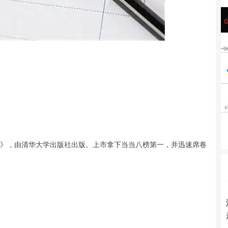
沪深300
4667.19
9%
9.03
0.19%
带》，由清华大学出版社出版。上市拿下当当八榜第一，并迅速席卷