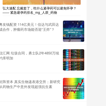
弘大速配 忘戴套了，吃什么避孕药可以避免怀孕？
—— 紧急避孕药排名_mg_人群_药物
粤友钱配资 114亿美元！信达与武田达
成合作，肿瘤药市场能否迎“王炸”？
信汇网 垃圾合同，勇士队2年4850万续
约库明加
钜阵资本 真实生物递表港交所；新研究
从药物生产中意外发现超强抗生素