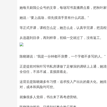
她每天刷我公众号的文章，每场写书直播蹲点看，把秋叶家
她说：“要上战场，得先摸清手里有什么武器。”
等正式开课，课程怎么定，她怎么走，认真学完课，把流程
从选题到目录，再到样章，初稿一交就过了，没有返工。
陈晓璐说：“我是一分钟都不浪费，一个字都不多写的人。”
正是提前对秋叶写书私房课做了足够深的调研上上通，她清
全信任，不添不减，直接跟着走。
这背后是陈晓璐多年习惯：追求投入产出比的最大化。她排
对，成本和风险均可控。
就像很多人觉得，书出来了再考虑营销。
陈晓璐动笔前，已规划好整个推广节奏。