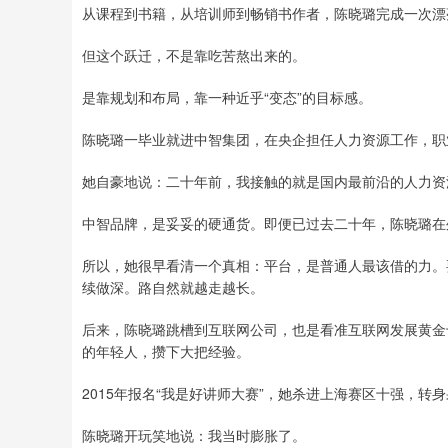
从课程到书籍，从培训师到畅销书作者，陈晓璐完成一次漂
但这个跃迁，不是靠吃苦熬出来的。
是靠规划和布局，靠一种近乎“变态”的目标感。
陈晓璐一毕业就进中智集团，在央企担任人力资源工作，职
她自豪地说：二十年前，我接触的就是国内最前沿的人力资
中智品牌，是妥妥的硬通货。即便已过去二十年，陈晓璐在
所以，她很早看清一个真相：平台，是普通人最该借的力。
续做深。路自然就越走越长。
后来，陈晓璐跳槽到互联网公司，也是看准互联网发展黄金
的年轻人，攒下大把经验。
2015年报名“我是好讲师大赛”，她杀进上海赛区十强，转
陈晓璐开玩笑地说：我当时膨胀了。