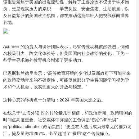
该报告聚焦于美国的出境流动性，解释了主要原因不仅出于学术抱
负，更是现实压力的累积——学费负担、安全焦虑、生活质量，以
及日益紧张的美国政治氛围，都在推动这批年轻人把视线移向世界
各地。
Acumen 的负责人与调研团队表示，尽管传统动机依然强烈，例如
名校吸引力、跨文化体验等，但美国国内社会政治的变化，正为一
些学生寻求海外教育机会增添了更多动力。
巴恩斯和兰德里表示：“高等教育环境的变化以及新政府下可能带来
的政策变动带来的不确定性，可能促使部分学生将国际学习视为学
术和个人机会，以实现更大的开放与稳定。”
这种心态的转折点十分清晰：2024 年美国大选之后。
在线关于“去海外读书”的讨论量几乎翻倍，和政治新闻、政策猜测的
时间点高度重叠。社交媒体中弥漫的主色调是“伤心”和“恐惧”，
而“political climate（政治氛围）”更是在大选后成为最常见的推力词
汇，提及量激增287%，甚至超过了“费用”这个传统痛点。