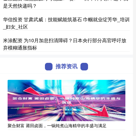
是天然快递吗？
华信投资 甘肃武威：技能赋能筑基石 巾帼就业绽芳华_培训
_妇女_社区
米涂配资 为10月加息扫清障碍？日本央行部分高官呼吁放
弃模糊通胀指标
推荐资讯
聚合财富 莆田卤面，一锅炖煮山海精华的丰盛与满足