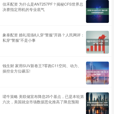
佳禾配资 为什么是ANT257PF？揭秘CFS世界总
决赛指定用机的专业底气
象泰配资 婚礼现场8人穿“警服”开路？人民网评：
私穿“警服”不是小事
钱生财 家用SUV新卷王?零跑C11空间、动力、
操控全方位碾压!
珺牛策略 美联储宣布降息25个基点，已是本轮第
六次，美国就业市场数据恶化推高了降息预期