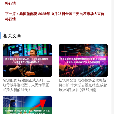
格行情
下一篇：
鑫恒盈配资 2025年10月25日全国主要批发市场大豆价
格行情
相关文章
隆源配资 福建舰正式入列，三
信悦网配资 成都旅游全攻略新
航母战斗群成型，人民海军正
鲜出炉:十大必去景点精选,成都
式跨入新的时代！
旅游3日游省心路线指南