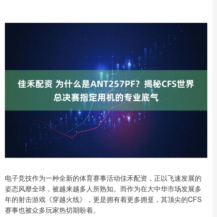
电子竞技作为一种全新的体育赛事活动佳禾配资，正以飞速发展的
姿态风靡全球，被越来越多人所熟知。而作为在大中华市场发展多
年的射击游戏《穿越火线》，更是拥有着更多拥趸，其顶尖的CFS
赛事也被众多玩家热切期盼着。