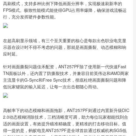
高刷模式，支持多种比例下降低画面分辨率，实现极速刷新率的
FPS模式。极致性能模式能使得GPU占用率爆降，确保游戏流畅运
行，充分发挥硬件参数性能。
在超高刷显示领域，有三个至关重要的核心是每款出色职业电竞显
示器在设计时不得不考虑的问题，那就是画面撕裂、动态模糊和响
应时延。
针对画面撕裂问题佳禾配资，ANT257PF除了使用新一代快速Fast
TN面板以外，还内置了防撕裂技术，并兼容目前英伟达和AMD两家
主流显卡的G-Sync和Free Sync技术，彻底杜绝画面撕裂问题和降
低玩家键鼠的输入延迟，让每一次出击都随心而动。
高帧率下的动态模糊和画面拖影，ANT257PF则通过内置新升级DIC
2.0动态模糊消除技术，三档清晰度可调，助力每位玩家都能找到合
适的画面设置，有效提升瞄准精确度，更精准的打击移动目标。值
得一提的是，蚂蚁电竞ANT257PF是全球首款通过权威机构SGS低