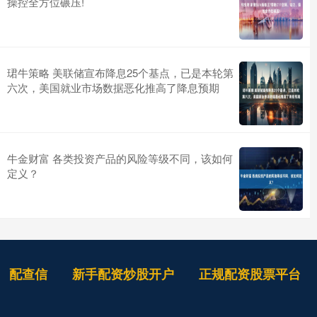
操控全方位碾压!
珺牛策略 美联储宣布降息25个基点，已是本轮第
六次，美国就业市场数据恶化推高了降息预期
牛金财富 各类投资产品的风险等级不同，该如何
定义？
配查信
新手配资炒股开户
正规配资股票平台