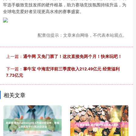
牢选手极致竞技发挥的硬件根基，助力赛场竞技氛围持续升温，为
全球电竞爱好者呈现更高水准的赛事盛宴。
配查信提示：文章来自网络，不代表本站观点。
上一篇：
通牛网 又免门票了！这次直接免两个月！快来玩吧！
下一篇：
掌牛宝 中海宏洋前三季度收入212.49亿元 经营溢利
7.73亿元
相关文章