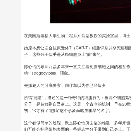
深证成指
14311.01
200.89
1.42%
在美国斯坦福大学生物工程系亓磊副教授的实验室里，博士
她原本想让嵌合抗原受体T（CAR-T）细胞识别并杀死癌细
子，这些分子似乎是从癌细胞身上“偷”来的。
陈心怡的导师亓磊多年来一直关注着免疫细胞之间的相互作
啃”（trogocytosis）现象。
去抓犯人的卧底警察，同伴却以为你已经叛变
所谓“胞啃”，描述的是一种奇特的细胞行为：当两个细胞紧
分子一起转移到自己身上。这是一个古老的机制，早在20世
初，它才有了“胞啃”这个形象而略显粗暴的名字。
这个看似简单的过程，既是陈心怡所面临的难题，多年来也一
们可能会把癌细胞表面的一些标志性分子带到自己身上。于