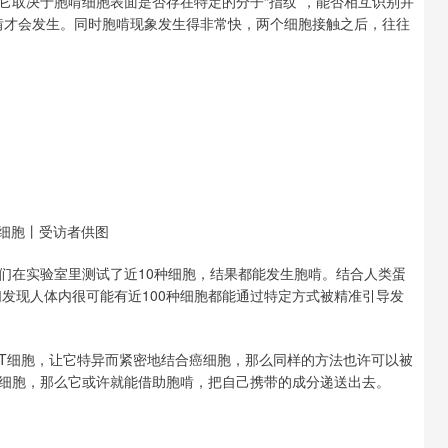
它取决于胞啃细胞表面是否存在特定的分子“指纹”，能否相互识别并
胞啃才会发生。同时胞啃现象发生得非常快，两个细胞接触之后，往往
色细胞丨受访者供图
们在实验室里测试了近10种细胞，结果都能发生胞啃。结合人类蛋
推算，他们发现人体内很可能有近100种细胞都能通过特定方式被精准引导发
造T细胞，让它特异而紧密地结合癌细胞，那么同样的方法也许可以被
细胞，那么它或许就能借助胞啃，把自己携带的成分递送出去。