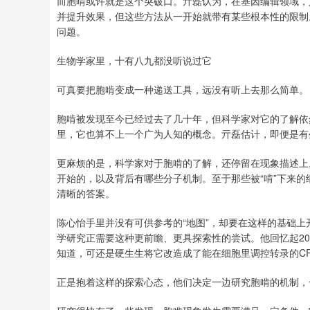
而胞啃或许就是这个突破口。亓磊认为，在基因编辑领域，
并提升效果，但这些方法从一开始就带有某些根本性的限制
问题。
生物学家里，十有八九都没听说过它
可真要把胞啃变成一种递送工具，远没有听上去那么简单。
胞啃被发现至今已经过去了几十年，但科学家对它的了解依
里，它也算不上一个广为人知的概念。亓磊估计，即便是有
更麻烦的是，科学家对于胞啃的了解，还停留在现象描述上
开始的，以及背后有哪些分子机制。至于那些被“啃”下来
清晰的答案。
陈心怡手里并没有可供参考的“地图”，却要在这样的基础
学研究正需要这种更前瞻、更具探索性的尝试。他回忆起201
知道，可还是硬生生将它改造成了能在细胞里调控转录的CRI
正是抱着这样的探索心态，他们决定一边研究胞啃的机制，