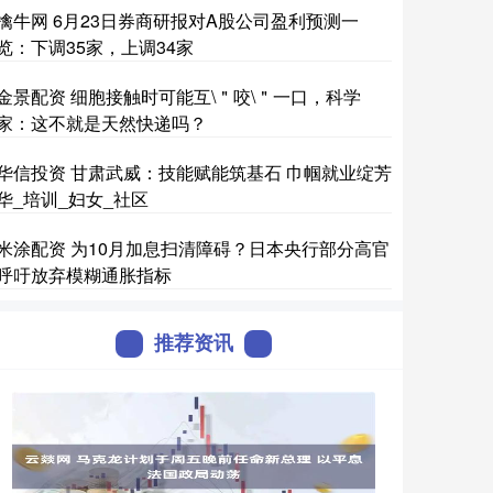
擒牛网 6月23日券商研报对A股公司盈利预测一
览：下调35家，上调34家
金景配资 细胞接触时可能互\＂咬\＂一口，科学
家：这不就是天然快递吗？
华信投资 甘肃武威：技能赋能筑基石 巾帼就业绽芳
华_培训_妇女_社区
米涂配资 为10月加息扫清障碍？日本央行部分高官
呼吁放弃模糊通胀指标
推荐资讯