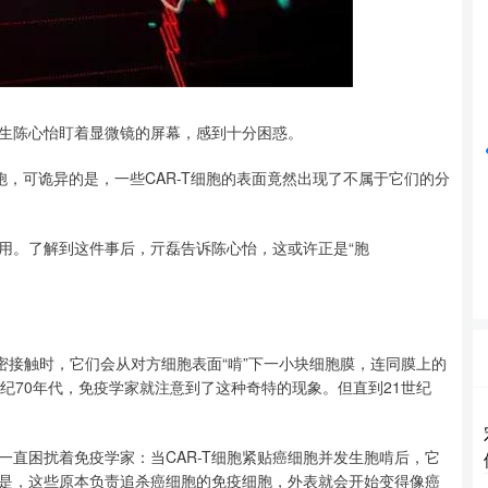
沪深300
4694.44
北证5
43.13
0.93%
生陈心怡盯着显微镜的屏幕，感到十分困惑。
胞，可诡异的是，一些CAR-T细胞的表面竟然出现了不属于它们的分
用。了解到这件事后，亓磊告诉陈心怡，这或许正是“胞
密接触时，它们会从对方细胞表面“啃”下一小块细胞膜，连同膜上的
纪70年代，免疫学家就注意到了这种奇特的现象。但直到21世纪
直困扰着免疫学家：当CAR-T细胞紧贴癌细胞并发生胞啃后，它
是，这些原本负责追杀癌细胞的免疫细胞，外表就会开始变得像癌