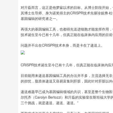
对亓磊而言，这正是他梦寐以求的目标。从博士阶段开始，他就
其博士生导师、身为诺奖得主的CRISPR技术先驱珍妮弗·杜德纳（
基因编辑的研究者之一。
再强大的基因编辑工具，也都得先送进细胞才能发挥作用，但在
技术诞生至今已有十几年，但真正能在临床体内应用的目前
问题并不出在CRISPR技术本身，而是卡在了递送上。
CRISPR技术诞生至今已有十几年，但真正能在临床体内
目前能用来递送基因编辑工具的办法并不多，主流选择无非
的担忧，脂质体递送又容易富集到肝脏，因此针对肝脏以外
递送难题早已成为基因编辑领域的共识，甚至是整个生物医
尔托齐（Carolyn Bertozzi）和亓磊的实验室在斯
三个挑战，就是递送、递送、递送。”