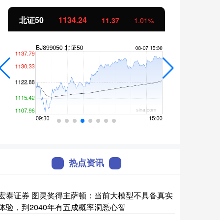
0
1134.24
创业板指
356
11.37
1.01%
热点资讯
宏泰证券 图灵奖得主萨顿：当前大模型不具备真实
体验，到2040年有五成概率洞悉心智