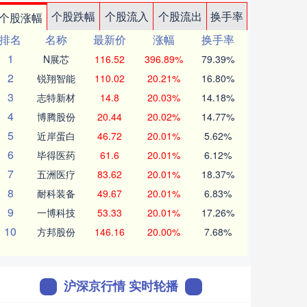
个股跌幅
个股流入
个股流出
换手率
个股涨幅
排名
名称
最新价
涨幅
换手率
1
N展芯
116.52
396.89%
79.39%
2
锐翔智能
110.02
20.21%
16.80%
3
志特新材
14.8
20.03%
14.18%
4
博腾股份
20.44
20.02%
14.77%
5
近岸蛋白
46.72
20.01%
5.62%
6
毕得医药
61.6
20.01%
6.12%
7
五洲医疗
83.62
20.01%
18.37%
8
耐科装备
49.67
20.01%
6.83%
9
一博科技
53.33
20.01%
17.26%
10
方邦股份
146.16
20.00%
7.68%
沪深京行情 实时轮播