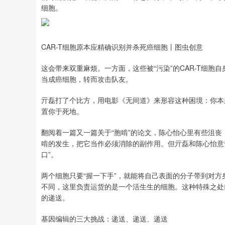
细胞。
CAR-T细胞原本应精确识别并杀死癌细胞丨图虫创意
这会带来双重麻烦。一方面，这些被“污染”的CAR-T细胞
当成癌细胞，转而攻击队友。
亓磊打了个比方，用电影《无间道》来形容这种困境：你本
置你于死地。
翻阅着一篇又一篇关于“胞啃”的论文，陈心怡心里有些沮
啃的发生，把它当作必须消除的副作用。但亓磊和陈心怡意
口”。
两个细胞只要“握一下手”，就能将自己表面的分子带到对
不同，这里负责运货的是一个活生生的细胞。这种特殊之处或
的递送。
基因编辑的三大挑战：递送、递送、递送