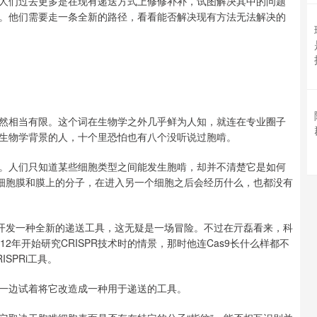
人们过去更多是在现有递送方式上修修补补，试图解决其中的问题
。他们需要走一条全新的路径，看看能否解决现有方法无法解决的
然相当有限。这个词在生物学之外几乎鲜为人知，就连在专业圈子
生物学背景的人，十个里恐怕也有八个没听说过胞啃。
。人们只知道某些细胞类型之间能发生胞啃，却并不清楚它是如何
的细胞膜和膜上的分子，在进入另一个细胞之后会经历什么，也都没有
上开发一种全新的递送工具，这无疑是一场冒险。不过在亓磊看来，科
2年开始研究CRISPR技术时的情景，那时他连Cas9长什么样都不
SPRi工具。
一边试着将它改造成一种用于递送的工具。