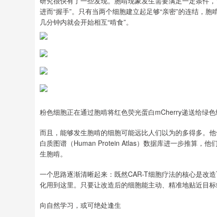
研究很快有了一些发现。胞啃现象发生需要满足一定条件，
进而“握手”。只有当两个细胞建立起足够“亲密”的连结，
几分钟内就会开始相互“啃食”。
粉色细胞正在通过胞啃将红色荧光蛋白mCherry递送给绿
而且，能够发生胞啃的细胞可能远比人们以为的多得多。他
白质图谱（Human Protein Atlas）数据库进一步
生胞啃。
一个思路逐渐清晰起来：既然CAR-T细胞疗法的核心是改
化用到这里。只要让改造后的细胞能主动、精准地贴近目标
向自然学习，或可绝处逢生