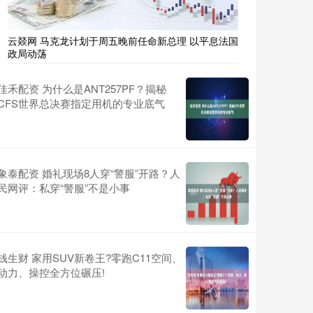
云燚网 马克龙计划于周五晚前任命新总理 以平息法国
政局动荡
佳禾配资 为什么是ANT257PF？揭秘
CFS世界总决赛指定用机的专业底气
象泰配资 婚礼现场8人穿“警服”开路？人
民网评：私穿“警服”不是小事
钱生财 家用SUV新卷王?零跑C11空间、
动力、操控全方位碾压!