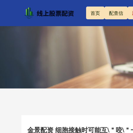
首页
配查信
金景配资 细胞接触时可能互\＂咬\