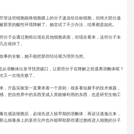
尽管这些细胞能将细胞膜上的分子递送给目标细胞，但绝大部分递
被那里的酸性环境降解了。她尝试了不少办法，结果都是如此。
些分子会通过胞啃出现在其他细胞表面，但现在看来，这些分子未
几次就掉了。
故事的全貌，她不能把那些结论视为理所当然。
否也从溶酶体出发寻找突破口，让那些分子在降解之前逃离溶酶体呢？
次又一次地失败了。
来，亓磊实验室一直秉承着一个原则：很多看似棘手的技术难题，
感，把自然界中的东西变成人类能够利用的东西，也是研究生物工
毒在感染细胞后，必须先进入较早期的溶酶体，再设法逃逸出来，
那么病毒身上的某些元件也许能帮助那些通过胞啃进入细胞的分子