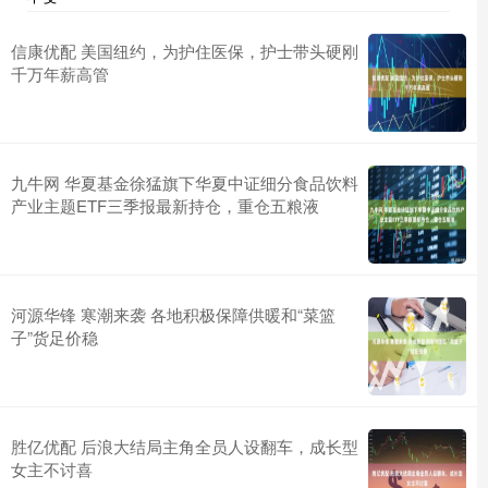
信康优配 美国纽约，为护住医保，护士带头硬刚
千万年薪高管
九牛网 华夏基金徐猛旗下华夏中证细分食品饮料
产业主题ETF三季报最新持仓，重仓五粮液
河源华锋 寒潮来袭 各地积极保障供暖和“菜篮
子”货足价稳
胜亿优配 后浪大结局主角全员人设翻车，成长型
女主不讨喜