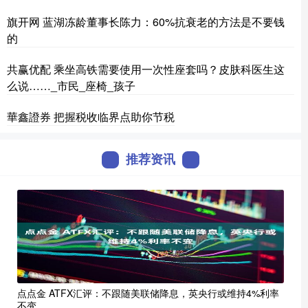
旗开网 蓝湖冻龄董事长陈力：60%抗衰老的方法是不要钱
的
共赢优配 乘坐高铁需要使用一次性座套吗？皮肤科医生这
么说……_市民_座椅_孩子
華鑫證券 把握税收临界点助你节税
推荐资讯
点点金 ATFX汇评：不跟随美联储降息，英央行或维持4%利率
不变