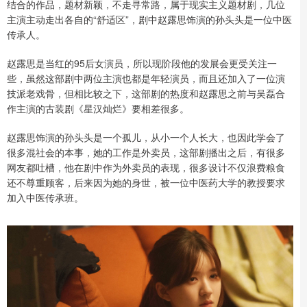
结合的作品，题材新颖，不走寻常路，属于现实主义题材剧，几位
主演主动走出各自的“舒适区”，剧中赵露思饰演的孙头头是一位中医
传承人。
赵露思是当红的95后女演员，所以现阶段他的发展会更受关注一
些，虽然这部剧中两位主演也都是年轻演员，而且还加入了一位演
技派老戏骨，但相比较之下，这部剧的热度和赵露思之前与吴磊合
作主演的古装剧《星汉灿烂》要相差很多。
赵露思饰演的孙头头是一个孤儿，从小一个人长大，也因此学会了
很多混社会的本事，她的工作是外卖员，这部剧播出之后，有很多
网友都吐槽，他在剧中作为外卖员的表现，很多设计不仅浪费粮食
还不尊重顾客，后来因为她的身世，被一位中医药大学的教授要求
加入中医传承班。