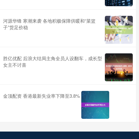
河源华锋 寒潮来袭 各地积极保障供暖和“菜篮
子”货足价稳
胜亿优配 后浪大结局主角全员人设翻车，成长型
女主不讨喜
金顶配资 香港最新失业率下降至3.8%