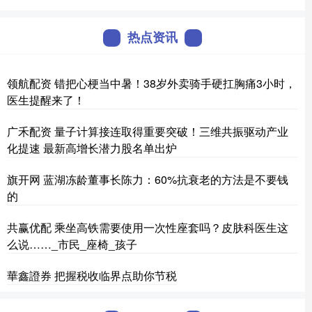
热点资讯
领航配资 错把心梗当中暑！38岁外卖骑手硬扛胸痛3小时，
医生提醒来了！
广禾配资 量子计算接连取得重要突破！三维共振驱动产业
化提速 最新高增长潜力股名单出炉
旗开网 蓝湖冻龄董事长陈力：60%抗衰老的方法是不要钱
的
共赢优配 乘坐高铁需要使用一次性座套吗？皮肤科医生这
么说……_市民_座椅_孩子
華鑫證券 把握税收临界点助你节税