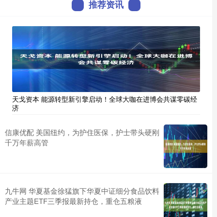
推荐资讯
天戈资本 能源转型新引擎启动！全球大咖在进博会共谋零碳经
济
信康优配 美国纽约，为护住医保，护士带头硬刚
千万年薪高管
九牛网 华夏基金徐猛旗下华夏中证细分食品饮料
产业主题ETF三季报最新持仓，重仓五粮液