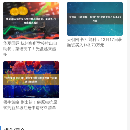
天创网 长江能科：12月17日获
华夏国际 杭州多所学校推出自
融资买入143.73万元
助餐，菜谱亮了！光盘越来越
多
领牛策略 别出错！疟原虫抗原
试剂新加坡注册申请材料清单
相关评论