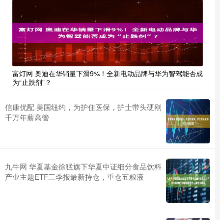
富灯网 奥迪在华销量下滑9%！全新电动品牌与华为智驾能否成
为“止跌剂”？
信康优配 美国纽约，为护住医保，护士带头硬刚
千万年薪高管
九牛网 华夏基金徐猛旗下华夏中证细分食品饮料
产业主题ETF三季报最新持仓，重仓五粮液