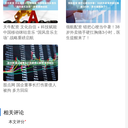
天牛配资 文化自信 + 科技赋能
领航配资 错把心梗当中暑！38
中国移动咪咕音乐 “国风音乐主
岁外卖骑手硬扛胸痛3小时，医
场” 战略重磅启航
生提醒来了！
股点网 国企董事长打伤要债人
被拘 多方回应
相关评论
本文评分
*