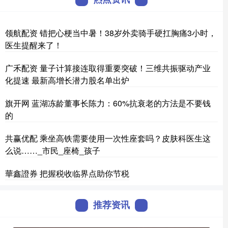
领航配资 错把心梗当中暑！38岁外卖骑手硬扛胸痛3小时，
医生提醒来了！
广禾配资 量子计算接连取得重要突破！三维共振驱动产业
化提速 最新高增长潜力股名单出炉
旗开网 蓝湖冻龄董事长陈力：60%抗衰老的方法是不要钱
的
共赢优配 乘坐高铁需要使用一次性座套吗？皮肤科医生这
么说……_市民_座椅_孩子
華鑫證券 把握税收临界点助你节税
推荐资讯