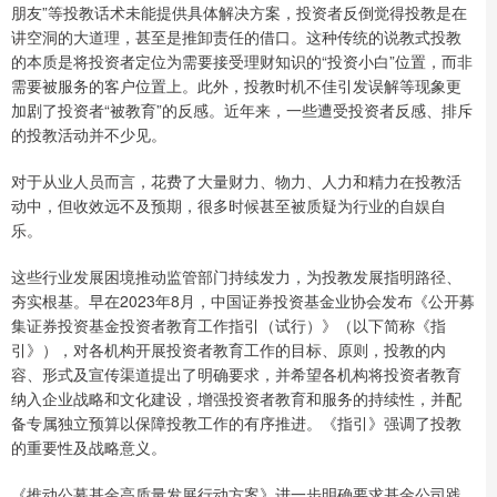
朋友”等投教话术未能提供具体解决方案，投资者反倒觉得投教是在
讲空洞的大道理，甚至是推卸责任的借口。这种传统的说教式投教
的本质是将投资者定位为需要接受理财知识的“投资小白”位置，而非
需要被服务的客户位置上。此外，投教时机不佳引发误解等现象更
加剧了投资者“被教育”的反感。近年来，一些遭受投资者反感、排斥
的投教活动并不少见。
对于从业人员而言，花费了大量财力、物力、人力和精力在投教活
动中，但收效远不及预期，很多时候甚至被质疑为行业的自娱自
乐。
这些行业发展困境推动监管部门持续发力，为投教发展指明路径、
夯实根基。早在2023年8月，中国证券投资基金业协会发布《公开募
集证券投资基金投资者教育工作指引（试行）》（以下简称《指
引》），对各机构开展投资者教育工作的目标、原则，投教的内
容、形式及宣传渠道提出了明确要求，并希望各机构将投资者教育
纳入企业战略和文化建设，增强投资者教育和服务的持续性，并配
备专属独立预算以保障投教工作的有序推进。《指引》强调了投教
的重要性及战略意义。
《推动公募基金高质量发展行动方案》进一步明确要求基金公司践