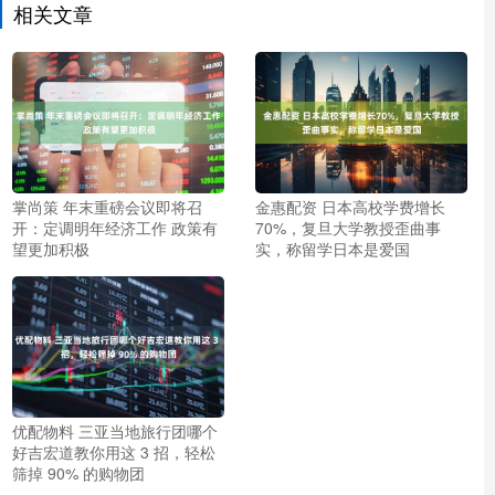
相关文章
掌尚策 年末重磅会议即将召
金惠配资 日本高校学费增长
开：定调明年经济工作 政策有
70%，复旦大学教授歪曲事
望更加积极
实，称留学日本是爱国
优配物料 三亚当地旅行团哪个
好吉宏道教你用这 3 招，轻松
筛掉 90% 的购物团