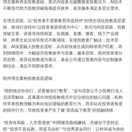
理念重构夯实投教基础，形式内容多元破圈激发投教活力，AI技术
不断迭代助力投教突破瓶颈提升效率，差异服务满足多层次需求。
在理念层面，以“投资者不需要教育而是陪伴”的理念强化投教底层逻
辑，推动行业转向“以投资者获得感为中心”；形式与内容层面，投教
突破文章、讲座等传统框架，短视频、直播、播客、线下产业调
研、跨界文化活动等形式不断涌现，实现投教更广触达；技术层
面，AI深度融入投教全流程，从内容快速生成到精准用户匹配，再
到情绪陪伴，大幅提升投教效率与质量；服务层面，面对投资者分
层趋势，差异化投教成为重点，基金公司通过普惠内容与定制服务
相结合，满足不同群体需求。
陪伴理念重构投教底层逻辑
“我把钱交给你们，还要被你们‘教育’。”这句话曾让不少投教行业人
员深受触动，其暴露出传统投教模式中定位错位的核心问题，机构
经常将投教理解为单向知识灌输的教育行为，而非站在投资者角度
的陪伴行为，导致投资者产生了被“居高临下教育”的抵触情绪。
“投资有风险，入市需谨慎”“利用微笑曲线赚钱，关键在于坚持定
投”“投资不是短跑，而是马拉松”“与优秀基金同行，让时间成为你的