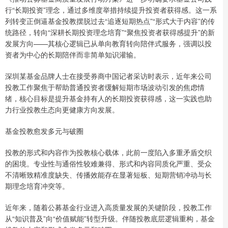
行“长期投资”理念，通过多维度举措持续提升投资者获得感。这一系
列转变正倒逼基金投教摆脱过去“追逐短期热点”“形式大于内容”的传
统路径，转向“深耕长期投资理念培育”“聚焦投资者获得感提升”的新
发展方向——其核心逻辑已从单向教育转向陪伴式服务，强调以投
资者为中心的长期陪伴而非简单知识灌输。
深圳某基金品牌人士在接受券商中国记者采访时表示，近年来公司
投教工作聚焦于帮助普通投资者缓解短期市场波动引发的焦虑情
绪，核心目标是提升基金持有人的长期投资获得感，这一实践也助
力行业投教生态向更健康方向发展。
基金投教愈发多元与破圈
投教的形式和内容作为投教核心载体，此前一度陷入多重矛盾交织
的困境。专业性与通俗性较难兼得、形式和内容同质化严重、受众
不清晰致精准度缺失、传播效能存在显著短板、短期营销冲动与长
期理念培育冲突等。
近年来，随着公募基金行业进入高质量发展的关键阶段，投教工作
从“知识普及”向“价值赋能”转型升级。伴随投教底层逻辑重构，基金