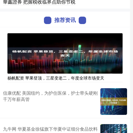
華鑫證券 把握税收临界点助你节税
推荐资讯
杨帆配资 苹果登顶，三星变老二，年度全球市场变天
信康优配 美国纽约，为护住医保，护士带头硬刚
千万年薪高管
九牛网 华夏基金徐猛旗下华夏中证细分食品饮料