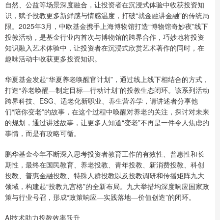
自然、公益等场景深度融合，让投资者在沉浸式体验中收获投资知
识，赋予投教更多新鲜感与情感温度，打破“就金融讲金融”的传统局
限。2025年3月，中欧基金携手上海博物馆打造“博物馆奇妙夜”线下
投教活动，是基金行业内首次与博物馆的跨界合作，巧妙地将投资
知识融入艺术体验中，让投资者在沉浸式欣赏艺术著作的同时，在
趣味活动中收获更多投资知识。
华夏基金发起“华夏养老唤醒官计划”，通过线上线下相结合的方式，
打造“养老唤醒—制定目标—行动计划”的投教生态闭环。该系列活动
跨界科技、ESG、适老化新职业、养生营养学，请讲述者分享他
们“陪你变老”的故事，在这个过程中唤醒对养老的关注，探讨对未来
的规划，通过讲述故事，让更多人知道“变老”不再是一件令人焦虑的
事情，而是有攻略可循。
鹏华基金今年不断深入思考投资者教育工作的有效性、普惠性和长
期性，最终在国民教育、养老投教、青年投教、新消费投教、科创
投教、普惠金融投教、特殊人群投教以及投教调研和传播矩阵九大
领域，构建起“投教九宫格”的全新布局。九大举措均深度响应国家政
策与行业号召，形成“政策响应—实践落地—价值创造”的闭环。
AI技术助力投教效率跃升