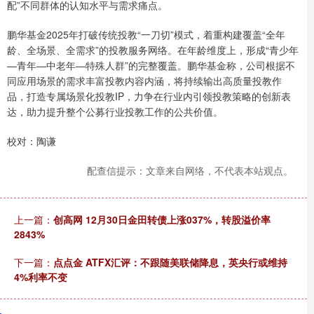
配”不同群体的认知水平与需求痛点。
鹏华基金2025年打破传统投教“一刀切”模式，着重构建覆盖“全年
龄、全场景、全需求”的投教服务网络。在年龄维度上，形成“青少年
—青年—中老年—特殊人群”的完整覆盖。鹏华基金称，公司根据不
同应用场景的需求丰富投教内容内涵，将持续输出高质量投教作
品，打造专属场景化投教IP，力争在行业内引领投教策略的创新表
达，助力提升整个公募行业投教工作的公共价值。
校对：陶谦
配查信提示：文章来自网络，不代表本站观点。
上一篇：
创高网 12月30日金田转债上涨037%，转股溢价率
2843%
下一篇：
点点金 ATFX汇评：不跟随美联储降息，英央行或维持
4%利率不变