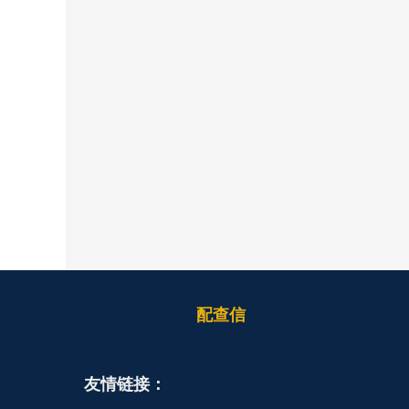
配查信
友情链接：