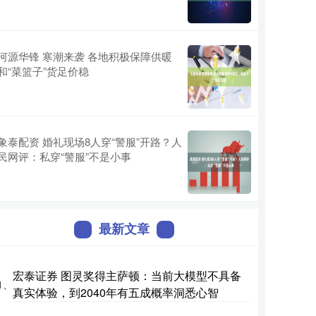
河源华锋 寒潮来袭 各地积极保障供暖
和“菜篮子”货足价稳
象泰配资 婚礼现场8人穿“警服”开路？人
民网评：私穿“警服”不是小事
最新文章
宏泰证券 图灵奖得主萨顿：当前大模型不具备
1、
真实体验，到2040年有五成概率洞悉心智