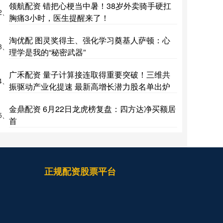
领航配资 错把心梗当中暑！38岁外卖骑手硬扛
2、
胸痛3小时，医生提醒来了！
淘优配 图灵奖得主、强化学习奠基人萨顿：心
3、
理学是我的“秘密武器”
广禾配资 量子计算接连取得重要突破！三维共
4、
振驱动产业化提速 最新高增长潜力股名单出炉
金鼎配资 6月22日龙虎榜复盘：四方达净买额居
5、
首
正规配资股票平台