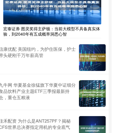
宏泰证券 图灵奖得主萨顿：当前大模型不具备真实体
验，到2040年有五成概率洞悉心智
信康优配 美国纽约，为护住医保，护士
带头硬刚千万年薪高管
九牛网 华夏基金徐猛旗下华夏中证细分
食品饮料产业主题ETF三季报最新持
仓，重仓五粮液
佳禾配资 为什么是ANT257PF？揭秘
CFS世界总决赛指定用机的专业底气