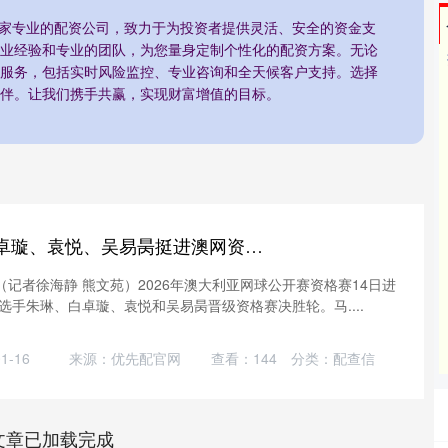
一家专业的配资公司，致力于为投资者提供灵活、安全的资金支
业经验和专业的团队，为您量身定制个性化的配资方案。无论
服务，包括实时风险监控、专业咨询和全天候客户支持。选择
伴。让我们携手共赢，实现财富增值的目标。
长江配资 朱琳、白卓璇、袁悦、吴易昺挺进澳网资格赛决胜轮
（记者徐海静 熊文苑）2026年澳大利亚网球公开赛资格赛14日进
手朱琳、白卓璇、袁悦和吴易昺晋级资格赛决胜轮。马....
-16
来源：优先配官网
查看：
144
分类：
配查信
文章已加载完成