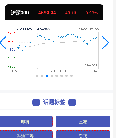
北证50
1134.24
创业
11.37
1.01%
话题标签
即将
宣布
兴泊证券
登顶