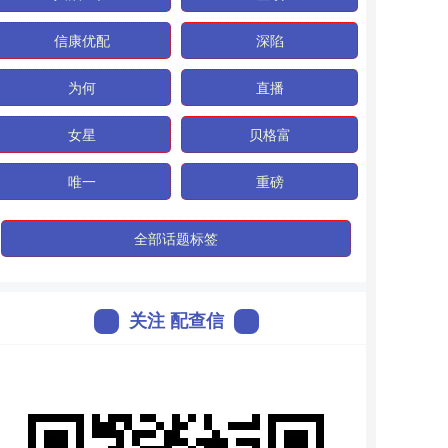
信康优配
深陷
为何
直播
女星
贝格富
唯一
重磅
全部话题标签
关注 配查信