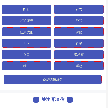
即将
宣布
兴泊证券
登顶
信康优配
深陷
为何
直播
女星
贝格富
唯一
重磅
全部话题标签
关注 配查信