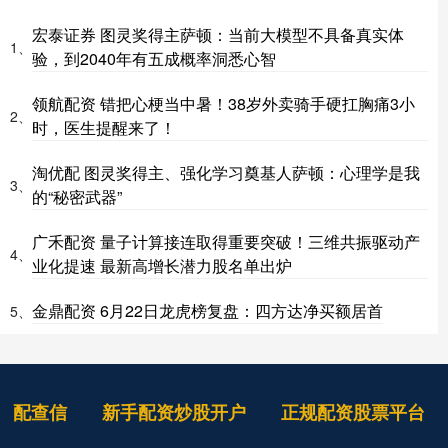
宏泰证券 图灵奖得主萨顿：当前大模型不具备真实体
1、
验，到2040年有五成概率洞悉心智
领航配资 错把心梗当中暑！38岁外卖骑手硬扛胸痛3小
2、
时，医生提醒来了！
淘优配 图灵奖得主、强化学习奠基人萨顿：心理学是我
3、
的“秘密武器”
广禾配资 量子计算接连取得重要突破！三维共振驱动产
4、
业化提速 最新高增长潜力股名单出炉
金鼎配资 6月22日龙虎榜复盘：四方达净买额居首
5、
配查信
新手配资炒股开户
正规配资股票平台