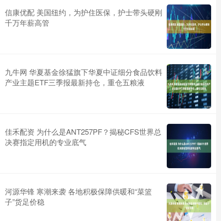
信康优配 美国纽约，为护住医保，护士带头硬刚
千万年薪高管
九牛网 华夏基金徐猛旗下华夏中证细分食品饮料
产业主题ETF三季报最新持仓，重仓五粮液
佳禾配资 为什么是ANT257PF？揭秘CFS世界总
决赛指定用机的专业底气
河源华锋 寒潮来袭 各地积极保障供暖和“菜篮
子”货足价稳