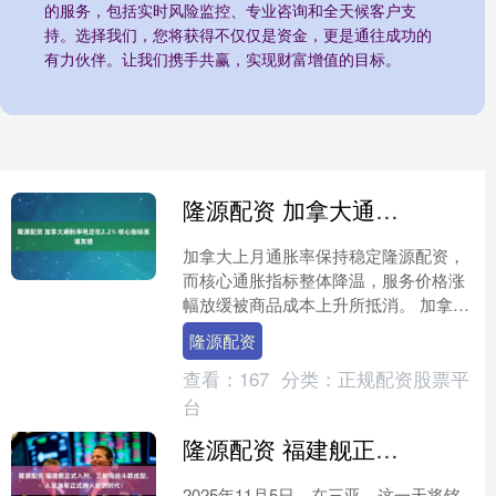
的服务，包括实时风险监控、专业咨询和全天候客户支
持。选择我们，您将获得不仅仅是资金，更是通往成功的
有力伙伴。让我们携手共赢，实现财富增值的目标。
隆源配资 加拿大通胀率稳定在2.2% 核心指标涨幅放缓
加拿大上月通胀率保持稳定隆源配资，
而核心通胀指标整体降温，服务价格涨
幅放缓被商品成本上升所抵消。 加拿大
统计局周一公布的数据显示，11月消费
隆源配资
者价格指数同比上涨2....
查看：
167
分类：
正规配资股票平
台
隆源配资 福建舰正式入列，三航母战斗群成型，人民海军正式跨入新的时代！
2025年11月5日，在三亚，这一天将铭