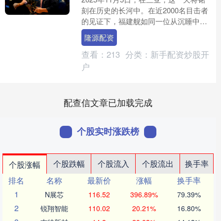
刻在历史的长河中。在近2000名目击者
的见证下，福建舰如同一位从沉睡中苏
醒的巨人隆源配资，正式入列。这不仅
隆源配资
是中国海军的一....
查看：
213
分类：
新手配资炒股开
户
配查信文章已加载完成
个股实时涨跌榜
个股跌幅
个股流入
个股流出
换手率
个股涨幅
排名
名称
最新价
涨幅
换手率
1
N展芯
116.52
396.89%
79.39%
2
锐翔智能
110.02
20.21%
16.80%