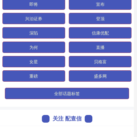
即将
宣布
兴泊证券
登顶
深陷
信康优配
为何
直播
女星
贝格富
重磅
盛多网
全部话题标签
关注 配查信