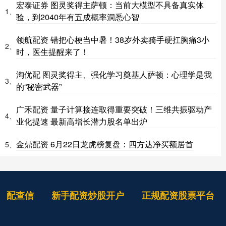
宏泰证券 图灵奖得主萨顿：当前大模型不具备真实体
1、
验，到2040年有五成概率洞悉心智
领航配资 错把心梗当中暑！38岁外卖骑手硬扛胸痛3小
2、
时，医生提醒来了！
淘优配 图灵奖得主、强化学习奠基人萨顿：心理学是我
3、
的“秘密武器”
广禾配资 量子计算接连取得重要突破！三维共振驱动产
4、
业化提速 最新高增长潜力股名单出炉
金鼎配资 6月22日龙虎榜复盘：四方达净买额居首
5、
配查信
新手配资炒股开户
正规配资股票平台