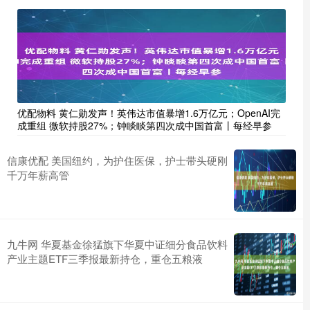
优配物料 黄仁勋发声！英伟达市值暴增1.6万亿元；OpenAI完
成重组 微软持股27%；钟睒睒第四次成中国首富丨每经早参
信康优配 美国纽约，为护住医保，护士带头硬刚
千万年薪高管
九牛网 华夏基金徐猛旗下华夏中证细分食品饮料
产业主题ETF三季报最新持仓，重仓五粮液