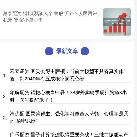
象泰配资 婚礼现场8人穿“警服”开路？人民网评：
私穿“警服”不是小事
最新文章
宏泰证券 图灵奖得主萨顿：当前大模型不具备真实体
1、
验，到2040年有五成概率洞悉心智
领航配资 错把心梗当中暑！38岁外卖骑手硬扛胸痛3小
2、
时，医生提醒来了！
淘优配 图灵奖得主、强化学习奠基人萨顿：心理学是我
3、
的“秘密武器”
广禾配资 量子计算接连取得重要突破！三维共振驱动产