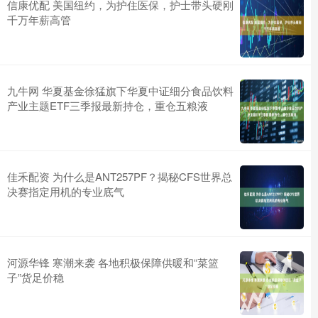
信康优配 美国纽约，为护住医保，护士带头硬刚
千万年薪高管
九牛网 华夏基金徐猛旗下华夏中证细分食品饮料
产业主题ETF三季报最新持仓，重仓五粮液
佳禾配资 为什么是ANT257PF？揭秘CFS世界总
决赛指定用机的专业底气
河源华锋 寒潮来袭 各地积极保障供暖和“菜篮
子”货足价稳