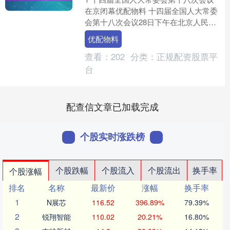
在京闭幕优配物料 十四届全国人大常委
会第十八次会议28日下午在北京人民大
会堂闭幕。会议经表决，通过了新修订
优配物料
的海商法、关于修改....
查看：
202
分类：
正规配资股票平
台
配查信文章已加载完成
个股实时涨跌榜
个股跌幅
个股流入
个股流出
换手率
个股涨幅
排名
名称
最新价
涨幅
换手率
1
N展芯
116.52
396.89%
79.39%
2
锐翔智能
110.02
20.21%
16.80%