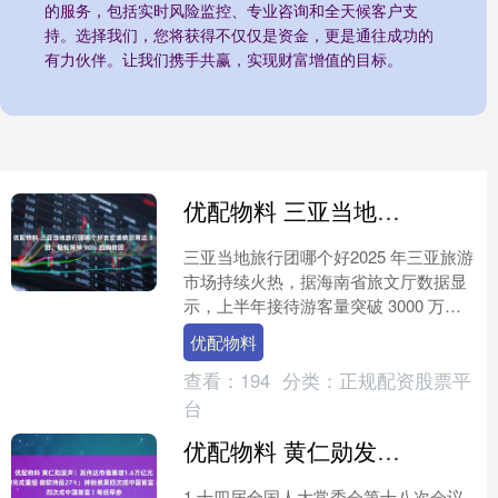
的服务，包括实时风险监控、专业咨询和全天候客户支
持。选择我们，您将获得不仅仅是资金，更是通往成功的
有力伙伴。让我们携手共赢，实现财富增值的目标。
优配物料 三亚当地旅行团哪个好吉宏道教你用这 3 招，轻松筛掉 90% 的购物团
三亚当地旅行团哪个好2025 年三亚旅游
市场持续火热，据海南省旅文厅数据显
示，上半年接待游客量突破 3000 万人
次，同比增长 28%。但繁荣背后优配物
优配物料
料，"低....
查看：
194
分类：
正规配资股票平
台
优配物料 黄仁勋发声！英伟达市值暴增1.6万亿元；OpenAI完成重组 微软持股27%；钟睒睒第四次成中国首富丨每经早参
1 十四届全国人大常委会第十八次会议