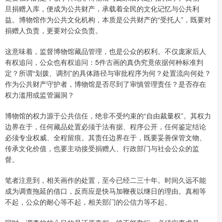
旦捐赠入库，便成为公共财产，承载着全民的文化记忆与公共利
益。博物馆作为公共文化机构，本质是公共财产的“受托人”，既要对
捐赠人负责，更要对公众负责。
这意味着，监督博物馆藏品管理，也是公众的权利。不仅庞家后人
有权追问，公众也有权追问：5件古画的真伪究竟依据何种标准判
定？所谓“划拨、调剂”的具体路径与审批程序为何？处置流向何处？
作为公共财产守护者，博物馆是否尽到了审慎管理责任？是否存在
权力滥用或监管漏洞？
博物馆的权力源于公共信任，绝非不受约束的“自由裁量权”。其权力
边界在于，任何藏品处置必须于法有据、程序公开，任何鉴定结论
必须专业权威、全程留痕。其责任边界在于，既要妥善保管文物、
传承文化价值，也要主动接受捐赠人、行政部门与社会公众的监
督。
笔者注意到，相关画作的处置，至今已经二三十年。时间久远不能
成为调查拖延的借口，反而应是快马加鞭夜以继日的理由。真相等
不起，公众的耐心等不起，相关部门的公信力等不起。