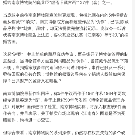
赠给南京博物院的庞莱臣“虚斋旧藏古画”137件（套）之一。
当庞叔令前往南京博物院查验时更发现，包括此画在内的5件捐赠古
画从馆藏中“消失”。南京博物院方面称这些作品为“伪作”，已“剔除藏
品序列”并“划拨、调剂”，却无法提供完整流转记录。庞叔令一纸诉
状将南京博物院告上法庭，要求其返还仇英《江南春》等“消失”的捐
赠古画。
这起“谜案”，并非简单的藏品真伪争议，而是撕开了博物馆管理的制
度裂缝。当博物馆单方面宣判捐赠品为“伪作”，当馆藏作品流出下落
不明，当捐赠家族多年的追问得不到透明回应，事件已触及一系列
亟待回应的公共命题：博物馆的权责边界何在？捐赠人权益如何保
障？公共财产的监督又在哪里？
南京博物院最新作出回应，称5件争议画作于1961年和1964年两次
经专家组鉴定为“假”，并于上世纪90年代依照《博物馆藏品管理办
法》对该5件画作进行了处置。南京博物院称，将深入核查该5件画
作去向，并且表示，关于拍卖市场出现的《江南春》图卷是否为受
赠画作，尚待进一步查证。
但综合来看，南京博物院的系列操作，仍然存在权责失范的多个硬