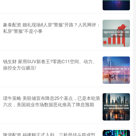
象泰配资 婚礼现场8人穿“警服”开路？人民网评：
私穿“警服”不是小事
钱生财 家用SUV新卷王?零跑C11空间、动力、
操控全方位碾压!
珺牛策略 美联储宣布降息25个基点，已是本轮第
六次，美国就业市场数据恶化推高了降息预期
隆源配资 福建舰正式入列，三航母战斗群成型，