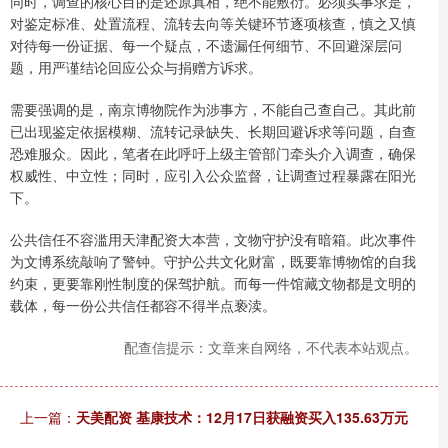
同时，调查的核心目的是还原真相，绝不能敷衍。必须实事求是，
对鉴定标准、处置流程、流转去向等关键环节逐项核查，慎之又慎
对待每一份证据、每一个疑点，不遗漏任何细节、不回避深层问
题，用严谨结论回应公众与捐赠方诉求。
需要强调的是，南京博物院作为涉事方，不能自己查自己。其此前
已出现鉴定依据模糊、流转记录缺失、长期回避诉求等问题，自查
恐难服众。因此，笔者在此呼吁上级主管部门牵头介入调查，确保
权威性、中立性；同时，应引入公众监督，让调查过程暴露在阳光
下。
公共信任不容滥用天津配资大本营，文物守护没有暗箱。此次事件
为文博系统敲响了警钟。守护公共文化财富，既要靠博物馆的自我
约束，更要靠刚性制度的保驾护航。而每一件馆藏文物都是文明的
载体，每一份公共信任都容不得半点亵渎。
配查信提示：文章来自网络，不代表本站观点。
上一篇：
天美配资 基康技术：12月17日获融资买入135.63万元