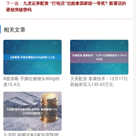
下一篇：
九龙证券配资 “打电话”也能拿国家级一等奖? 新通话的
硬核突破密码
相关文章
A股策略 手撕红糖馒头900g特
天美配资 基康技术：12月17日
惠15.9元
获融资买入135.63万元
九连阳 电网设备5家年报预增!