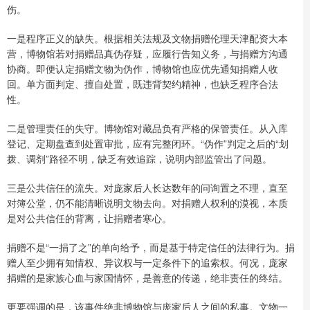
伤。
一是程序正义的缺失。根据相关法规及文物捐赠伦理天津配资大本
营，博物馆若对捐赠品真伪存疑，应履行告知义务，与捐赠方沟通
协商。即便认定捐赠文物为伪作，博物馆也应优先通知捐赠人收
回。单方面判定、擅自处置，既违背契约精神，也缺乏程序合法
性。
二是管理责任的失守。博物馆对藏品负有严格的保管责任。从入库
登记、定期盘查到处置审批，应有完整闭环。“伪作”判定之后的“划
拨、调剂”路径不明，缺乏有效追踪，说明内部监管出了问题。
三是公共信任的流失。对庞家后人长达数年的问询置之不理，直至
对簿公堂，仍不能清晰说明文物去向。对捐赠人权利的漠视，本质
是对公共信任的背离，让捐赠者寒心。
捐赠不是“一捐了之”的单向给予，而是基于特定信任的法律行为。捐
赠人至少拥有知情权、异议权与一定条件下的追索权。何况，庞家
捐赠的是家族心血与家国情怀，是善意的传递，绝非责任的终结。
更要强调的是，该事件绝非博物馆与庞家后人之间的私事。文物一