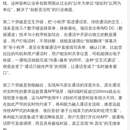
线。这种架构让业务创新周期从过去的“以年为单位”缩短到“以周为
单位”，解决了“创新灵活性”的行业难题。
第二个突破是交互升级，把“小程序”装进通话里。传统通话的交互，
顶多是按几个数字键选择菜单，体验僵化。项目首次将IMS DC（数
据通道）技术与小程序框架结合，在通话中开辟出独立的数据通
道，用户打电话时，不用挂断，就能直接调出“智能翻译”“屏幕共
享”等小程序，甚至在客服通话中直接填写表单、确认订单。比如货
拉拉的司机和用户通话时，用户能实时共享位置，司机能调出电子
收据，一通电话就能完成“沟通+服务”的闭环。这种“交互式通话”，
彻底改变了“通话只能传声音”的局限，让通话变成了“实时服务窗
口”。
第三个突破是智能融合，实现AI与原生通话的深度共生。原生通话
对实时性的要求远超普通APP场景，端到端时延超过200ms就会出
现明显卡顿感，这与APP使用中1-2秒的可接受时延有很大不同。要
在如此严苛的实时性约束下，将AI能力融入通话全流程，难度远超
传统APP式的AI服务。项目首创“基于云端算力的AI实时处理方案”，
将AI能力深度集成于通话网络底层，用户无需打开任何APP，接通电
话即可直接调用，而且具有极低时延，真正实现“AI 原生”的无缝体
验。