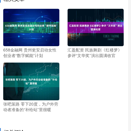
658金融网 贵州瓮安启动女性
汇盈配资 民族舞剧《红楼梦》
创业者“数字赋能”计划
参评“文华奖”演出圆满收官
张吧策路 零下20度，为户外劳
动者准备的“补给站”里很暖