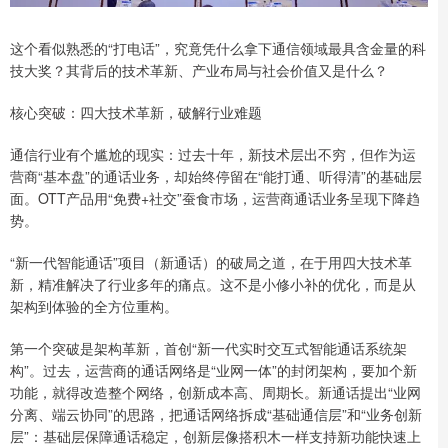
这个看似熟悉的“打电话”，究竟凭什么拿下通信领域最具含金量的科
技大奖？其背后的技术革新、产业布局与社会价值又是什么？
核心突破：四大技术革新，破解行业难题
通信行业有个尴尬的现实：过去十年，新技术层出不穷，但作为运
营商“基本盘”的通话业务，却始终停留在“能打通、听得清”的基础层
面。OTT产品用“免费+社交”蚕食市场，运营商通话业务呈现下降趋
势。
“新一代智能通话”项目（新通话）的破局之道，在于用四大技术革
新，精准解决了行业多年的痛点。这不是小修小补的优化，而是从
架构到体验的全方位重构。
第一个突破是架构革新，首创“新一代实时交互式智能通话系统架
构”。过去，运营商的通话网络是“业网一体”的封闭架构，要加个新
功能，就得改造整个网络，创新成本高、周期长。新通话提出“业网
分离、端云协同”的思路，把通话网络拆成“基础通信层”和“业务创新
层”：基础层保障通话稳定，创新层像搭积木一样支持新功能快速上