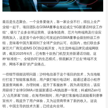
最后是生态聚合。一个业务要做大，靠一家企业不行，得拉上全产
业链一起干。项目团队在GSMA董事会发起成立“5G新通话特设工作
组”，吸引了众多全球运营商、设备制造商、芯片与终端商及行业应
用商加入，这是首个由中国公司发起的GSMA董事会级别特设工作
组，意味着中国方案得到了全球产业的认可。在国内，他们联合多
家芯片厂商完成IMS DC协议栈开发，与主流终端品牌完成端网联
调，截至2025年6月，已有数十款热门机型支持新通话功能。这
种“标准统一、全链协同”的生态模式，彻底解决了过去“终端不支
持、网络不兼容”的产业痛点。
一些细节很能说明问题：沙特电信基于这个项目的技术，为当地银
行打造了智能客服系统，用户拨打银行电话时，能通过通话小程序
直接查询账单、办理转账，提升了客服效率，因为表现突出，该应
用获得了全球GSMA>I首届新通话×AI挑战赛一等奖；科威特Zain引
入“点亮屏幕”功能，在海湾杯期间，用户拨打客服电话就能看到赛事
宣传片，既提升了用户体验，又为运营商带来了新的收入。这说
明，中国主导的技术方案，已经走向全球。