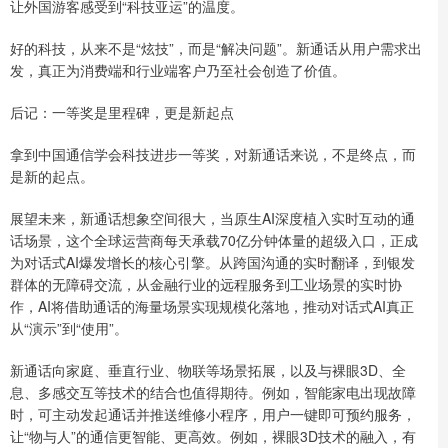
让外国游客感受到“科技亚运”的温度。
好的科技，从来不是“炫技”，而是“解决问题”。新通话从用户需求出
发，真正为消费端和行业端客户乃至社会创造了价值。
后记：一等奖是里程碑，更是新起点
拿到中国通信学会科技进步一等奖，对新通话来说，不是终点，而
是新的起点。
展望未来，新通话想象空间很大，当原生AI深度植入实时互动的通
话场景，这个全球运营商每天承载70亿分钟体量的超级入口，正成
为对话式AI爆发增长的核心引擎。从跨国沟通的实时翻译，到银发
群体的无障碍交流，从金融行业的远程服务到工业场景的实时协
作，AI将借助通话的海量场景实现规模化落地，推动对话式AI真正
从“演示”到“使用”。
新通话向家庭、垂直行业、物联等场景拓展，以及与裸眼3D、全
息、多感交互等技术的结合也值得期待。例如，智能家电出现故障
时，可主动发起通话并推送维修小程序，用户一键即可预约服务，
让“物与人”的通信更智能、更高效。例如，裸眼3D技术的融入，有