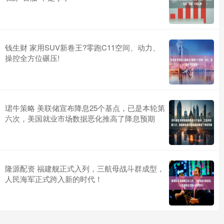
钱生财 家用SUV新卷王?零跑C11空间、动力、
操控全方位碾压!
珺牛策略 美联储宣布降息25个基点，已是本轮第
六次，美国就业市场数据恶化推高了降息预期
隆源配资 福建舰正式入列，三航母战斗群成型，
人民海军正式跨入新的时代！