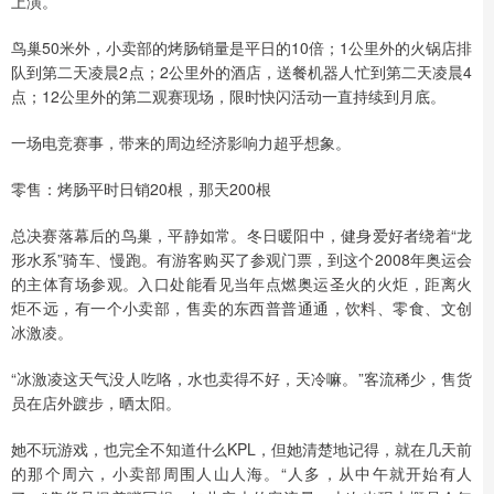
上演。
鸟巢50米外，小卖部的烤肠销量是平日的10倍；1公里外的火锅店排
队到第二天凌晨2点；2公里外的酒店，送餐机器人忙到第二天凌晨4
点；12公里外的第二观赛现场，限时快闪活动一直持续到月底。
一场电竞赛事，带来的周边经济影响力超乎想象。
零售：烤肠平时日销20根，那天200根
总决赛落幕后的鸟巢，平静如常。冬日暖阳中，健身爱好者绕着“龙
形水系”骑车、慢跑。有游客购买了参观门票，到这个2008年奥运会
的主体育场参观。入口处能看见当年点燃奥运圣火的火炬，距离火
炬不远，有一个小卖部，售卖的东西普普通通，饮料、零食、文创
冰激凌。
“冰激凌这天气没人吃咯，水也卖得不好，天冷嘛。”客流稀少，售货
员在店外踱步，晒太阳。
她不玩游戏，也完全不知道什么KPL，但她清楚地记得，就在几天前
的那个周六，小卖部周围人山人海。“人多，从中午就开始有人