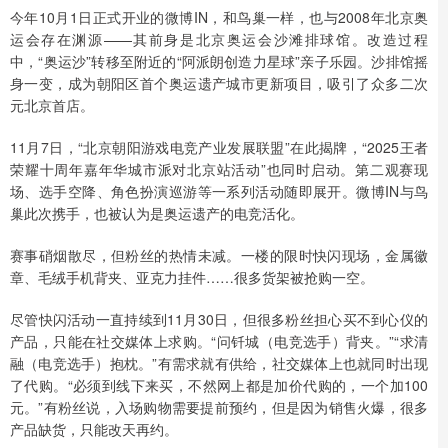
今年10月1日正式开业的微博IN，和鸟巢一样，也与2008年北京奥
运会存在渊源——其前身是北京奥运会沙滩排球馆。改造过程
中，“奥运沙”转移至附近的“阿派朗创造力星球”亲子乐园。沙排馆摇
身一变，成为朝阳区首个奥运遗产城市更新项目，吸引了众多二次
元北京首店。
11月7日，“北京朝阳游戏电竞产业发展联盟”在此揭牌，“2025王者
荣耀十周年嘉年华城市派对北京站活动”也同时启动。第二观赛现
场、选手空降、角色扮演巡游等一系列活动随即展开。微博IN与鸟
巢此次携手，也被认为是奥运遗产的电竞活化。
赛事硝烟散尽，但粉丝的热情未减。一楼的限时快闪现场，金属徽
章、毛绒手机背夹、亚克力挂件……很多货架被抢购一空。
尽管快闪活动一直持续到11月30日，但很多粉丝担心买不到心仪的
产品，只能在社交媒体上求购。“问钎城（电竞选手）背夹。”“求清
融（电竞选手）抱枕。”有需求就有供给，社交媒体上也就同时出现
了代购。“必须到线下来买，不然网上都是加价代购的，一个加100
元。”有粉丝说，入场购物需要提前预约，但是因为销售火爆，很多
产品缺货，只能改天再约。