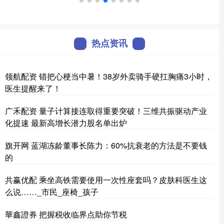
热点资讯
领航配资 错把心梗当中暑！38岁外卖骑手硬扛胸痛3小时，
医生提醒来了！
广禾配资 量子计算接连取得重要突破！三维共振驱动产业
化提速 最新高增长潜力股名单出炉
旗开网 蓝湖冻龄董事长陈力：60%抗衰老的方法是不要钱
的
共赢优配 乘坐高铁需要使用一次性座套吗？皮肤科医生这
么说……_市民_座椅_孩子
華鑫證券 把握税收临界点助你节税