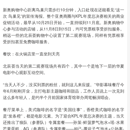
新奥购物中心距离鸟巢只需步行10分钟，入口处现在还能看见“这一
次 鸟巢见”的宣传海报。整个亚奥商圈与KPL年度总决赛相关的商业
促销活动，最早从10月25日开始，一直持续到11月底。新奥购物中
心参与活动的店铺，从11月8日到15日，均可凭票根享受折扣服务。
稍远一些的北辰荟购物中心设置了第二观赛现场，同样有凭票根享
受折扣甚至免费咖啡服务。
餐饮：在火锅店里一直坐到天亮
北辰荟当天的第二观赛现场共有四个，其中一个是地下一层的华夏
电影中心观影互动空间。
“当天人不少，没买到票的粉丝，就到这儿来应援。”华影幕味餐厅今
年6月刚刚开业，主打电影主题咖啡和甜品，工作人员说上一次见到
这么多年轻人，是约半个月前国家体育馆举办周笔畅演唱会。
餐厅菜单上，美式咖啡的名字是“美国往事”，香橙美式咖啡的名字
是“发条橙”，都是电影元素。为了迎合KPL年度总决赛的主题，当天
还推出了狼队（参赛队）专属套餐——孙策-鲜菠萝气泡水+瑶-水果
芒果蛋糕，AG（参赛队）专属套餐——妲己-覆盆子气泡水+公孙离-