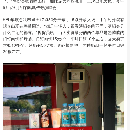
了。”售货员抿着嘴回想，如此庞大的客流量，上次出现大概是今年
5月底6月初的凤凰传奇演唱会。
KPL年度总决赛当天17点30分开幕，15点开放入场，中午时分就有
观众出现在鸟巢周边。“都是年轻人，跟看演唱会的不同，演唱会是
什么年纪的都有。”售货员说，当天卖得最好的两个单品是热腾腾的
门钉肉饼和烤肠。门钉肉饼15元/个，平时日销10个左右，当天卖了
大概40多个。烤肠有5元/根、8元/根两种，两种肠加一起平时日销
20根左右。