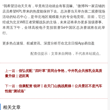
“我希望活动天天有，毕竟有活动就会有客流嘛。”微博IN一家店铺的
店员希望KPL带来的热度能保持下去。总决赛当天举办第二观赛现场
活动的钻石中心，是华北地区规模最大的专业电竞馆。目前，它已
经成为北京WB王者荣耀战队的主场，未来还将承办更多顶级赛事。
本周五下午，全球高校电子竞技联赛S4中国区总决赛就将在此举
行。
更多热点速报、权威资讯、深度分析尽在北京日报App易信盈
配查信提示：文章来自网络，不代表本站观点。
上一篇：
信弘优配 “四叶草”里同台争艳，中外乳企共推乳业高质
量升级｜进距离
下一篇：
信康配资 锐评丨在天门山挑战爬梯！公共景区不是汽车
性能“测试场”
相关文章