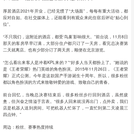
厚居酒店2021年开业，已经见惯了“大场面”，每每有重大活动，都
应对自如。在社交媒体上，还能看到有观众来此住宿后评论“贴心到
位”。
“不只我们，这附近的酒店，都受‘鸟巢’影响很大。”前台说，11月8日
那天的客房早早订满，大部分住户都只订了一天房，看完总决赛第
二天就离店。也有少部分订了两天房，顺便在北京游览。
“怎么看出来客人是冲着KPL来的？”“好多人当天都扮上了。”她说的
是《王者荣耀》热门英雄的角色扮演。2015年11月26日，《王者荣
耀》正式公测。今年是这款国产手游诞生十周年。所以，很多粉丝
都以角色扮演的方式来致敬钟爱的游戏、致敬自己的青春。
前台回忆，当晚总决赛结束后，很多粉丝步行回到酒店，虽然疲
惫，但兴奋之情溢于言表。“很多人回来就没再出门，点外卖，我们
店是机器人送到房间。可把机器人忙坏了，一直忙到第二天凌晨三
四点钟。”
周边：粉丝、赛事热度持续