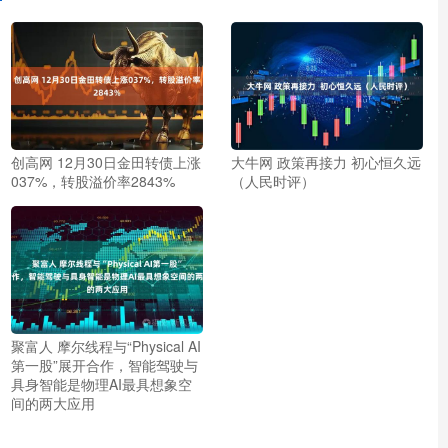
创高网 12月30日金田转债上涨
大牛网 政策再接力 初心恒久远
037%，转股溢价率2843%
（人民时评）
聚富人 摩尔线程与“Physical AI
第一股”展开合作，智能驾驶与
具身智能是物理AI最具想象空
间的两大应用