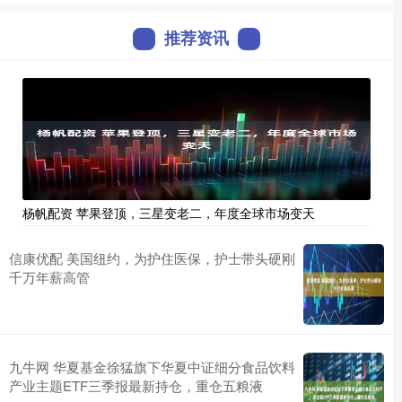
推荐资讯
杨帆配资 苹果登顶，三星变老二，年度全球市场变天
信康优配 美国纽约，为护住医保，护士带头硬刚
千万年薪高管
九牛网 华夏基金徐猛旗下华夏中证细分食品饮料
产业主题ETF三季报最新持仓，重仓五粮液