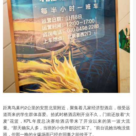
距离鸟巢约2公里的安慧北里附近，聚集着几家经济型酒店，很受远
道而来的学生群体喜爱。拾贰时栖酒店刚开业不久，门前还放着“大
麦”花篮，KPL年度总决赛给酒店带来了开业以来的第一波大流
量。“那天确实人多，当班的小伙伴都说忙坏了。”前台说她当晚没值
班，但那一晚的火爆场面已经在同事之间传开了。